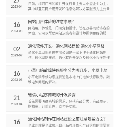
27
目前，梅河口市的软件开发行业主要以小型企业为主，
2023-04
其中以互联网应用开发和信息化解决方案服务为主要业
务。这些企业在软件开发中主要以传统的技术为主，如
Java、C++...
网站用户体验的注意事项？
16
网站用户体验是一门研究和设计，旨在改善网站访客的
2023-03
体验。它可以帮助网站决策者和设计师提供更好的服
务，满足客户的需求。
通化软件开发、通化网站建设-通化小草网络
02
通化小草网络科技有限公司是一家专注于通化网站制
2023-07
作、通化网站建设、通化软件开发以及通化小程序制作
的高科技企业。公司拥有一支经验丰富、技术精湛的团
队，致力于为客户提...
小草电脑故障快修服务分为哪几步，小草电脑
16
维修服务
小草电脑维修为您提供通化本地上门电脑快修服务，疑
2023-03
难电脑问题的解决。
微信小程序商城的开发步骤
21
首先需要明确商城的需求，包括商品分类、商品展示、
2023-04
购物车、订单管理、支付等功能。
通化网站制作在网站建设之前注意哪些方面？
16
企业网站是企业展示自己品牌形象和产品信息的重要窗