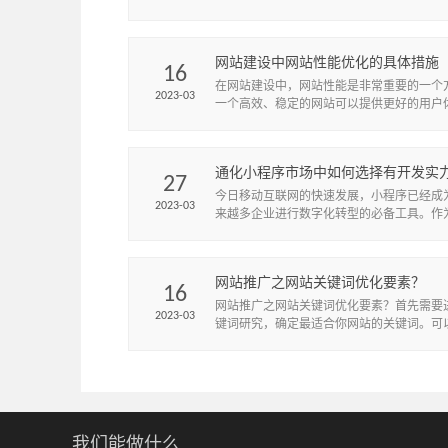
你了解如何一步步完成一个学校网站的制作
网站建设中网站性能优化的具体措施
16
在网站建设中，网站性能是非常重要的一个
2023-03
一个高效、稳定的网站可以提供更好的用户
增加用户留存率和转化率，提高网站的排名
量。
通化小程序市场中如何选择有开发实
27
络公司？
​今日移动互联网的快速发展，小程序已经成
2023-03
来越多企业进行数字化转型的必备工具。作
轻量级应用程序，小程序不需要下载安装，
微信、支付宝等社交平台上直...
网站推广之网站关键词优化要素？
16
网站推广之网站关键词优化要素？首先需要
2023-03
键词研究，确定最适合你网站的关键词。可
百度工具或其他关键词工具来确定潜在的关
我们能做什么