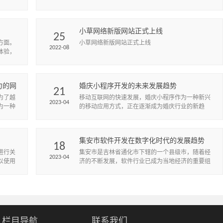
。
排名等方面。本文将为您介绍网站速度和性能优化
的优化策略，包括优化图片、压...
小草网络新版网站正式上线
25
方面。
小草网络新版网站正式上线
2022-08
体验，
和流
力的网
婚庆小程序开发的未来发展趋势
21
为了越
​移动互联网的快速发展，婚庆小程序作为一种新兴
2023-04
为一种
的移动应用方式，正在逐渐成为婚庆行业的新趋
可以在
势。未来，婚庆小程序将继续发展壮大。
集安市软件开发在数字化时代的发展趋势
18
进行关
集安市是吉林省通化市下辖的一个县级市，随着经
2023-04
以使用
济的不断发展，软件行业已成为当地经济的重要组
键词。
成部分。在当前数字化时代，软件已经渗透到了各
行各业中，成为推动各行业发展...
栏目导航
联系我们