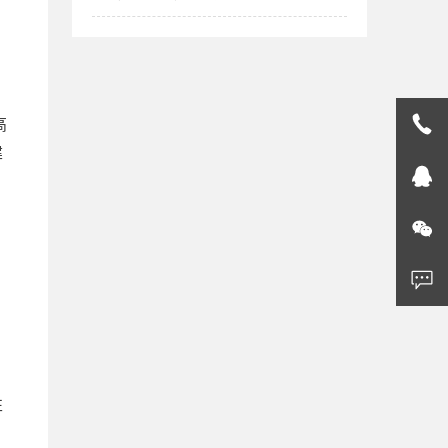
高
建
性