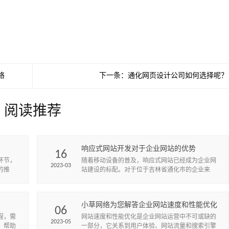
络
下一条：
通化网页设计公司如何选择呢？
阅读推荐
响应式网站开发对于企业网站的优势
16
环节，
随着移动设备的普及，响应式网站已经成为企业网
2023-03
的推
站建设的标配。对于位于吉林省通化市的企业来
说，建设一个响应式网站可以帮助企业扩大市场，
提高知名度和竞争力。
小草网络为您解答企业网站速度和性能优化
06
有哪些策略？
程，需
网站速度和性能优化是企业网站运营中不可或缺的
2023-05
，帮助
一部分，它关系到用户体验、网站流量和搜索引擎