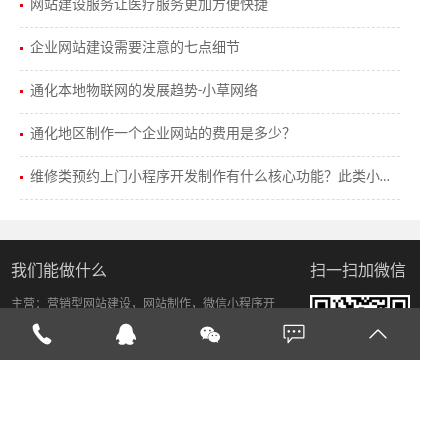
网站建设服务让医疗服务更加方便快捷
企业网站建设需要注意的七点细节
通化本地物联网的发展趋势-小草网络
通化地区制作一个企业网站的费用是多少？
维修类预约上门小程序开发制作有什么核心功能？此类小程序有怎样的发展趋势。
我们能做什么
扫一扫加微信
主营：营销型网站建设，网站制作，微信小程序开
发，商业直播，网络推广，软件开发等有效促进公司
发展，突破瓶颈，提升企业品牌影响力。小草网络为
您解决网络周边问题。
Copyright © 通化小草网络科技有限公司
吉ICP备14005832号-2
吉公网安