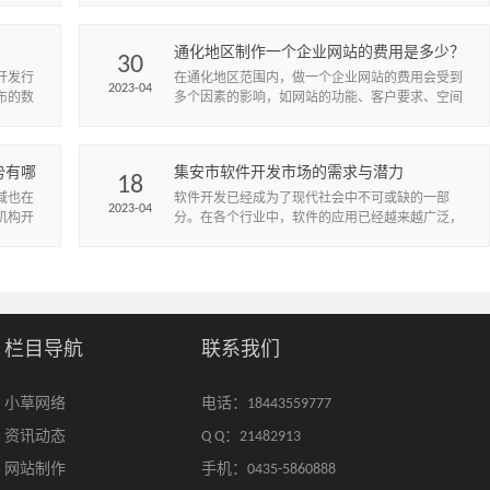
通化地区制作一个企业网站的费用是多少？
30
开发行
在通化地区范围内，做一个企业网站的费用会受到
2023-04
布的数
多个因素的影响，如网站的功能、客户要求、空间
技术服
带宽等。一般来说，网站制作费用分为高、中、低
档，下面将逐一阐述。
势有哪
集安市软件开发市场的需求与潜力
18
域也在
软件开发已经成为了现代社会中不可或缺的一部
2023-04
机构开
分。在各个行业中，软件的应用已经越来越广泛，
站不仅
从而也对软件开发提出了更高的要求。特别是在集
安市这个城市中，软件开发的需求...
栏目导航
联系我们
小草网络
电话：18443559777
资讯动态
Q Q：21482913
网站制作
手机：0435-5860888