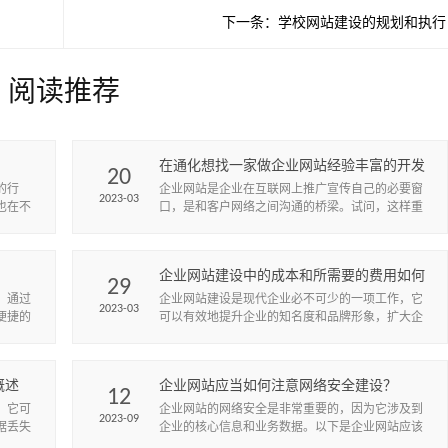
下一条：
学校网站建设的规划和执行
阅读推荐
在通化想找一家做企业网站经验丰富的开发
20
公司怎么找？
的行
企业网站是企业在互联网上推广宣传自己的必要窗
2023-03
也在不
口，是和客户网络之间沟通的桥梁。试问，这样重
构开始
要的网络宣传媒介，是每一个企业宣传上的必备利
刃。小草网络提供高端品牌网站...
企业网站建设中的成本和所需要的费用如何
29
计算？
，通过
企业网站建设是现代企业必不可少的一项工作，它
2023-03
便捷的
可以有效地提升企业的知名度和品牌形象，扩大企
有丰富
业的市场份额，增加企业的销售额和利润。但是，
企业网站建设涉及到的成本和费...
概述
企业网站应当如何注意网络安全建设？
12
，它可
企业网站的网络安全是非常重要的，因为它涉及到
2023-09
据丢失
企业的核心信息和业务数据。以下是企业网站应该
略是非
注意的网络安全步骤：