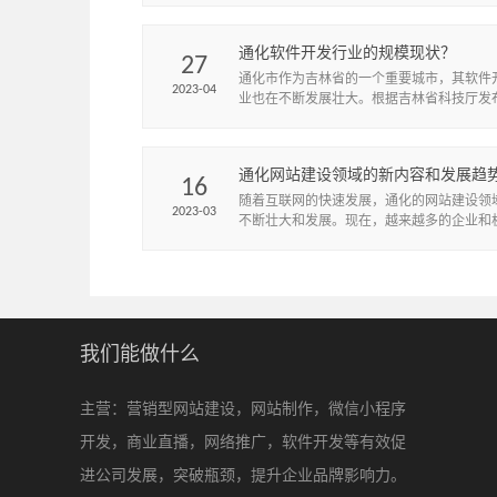
常必要的。
通化软件开发行业的规模现状？
27
通化市作为吉林省的一个重要城市，其软件
2023-04
业也在不断发展壮大。根据吉林省科技厅发
据，截至2019年底，通化市拥有软件和信息
务企业300多家，从业人...
通化网站建设领域的新内容和发展趋
16
些呢？
随着互联网的快速发展，通化的网站建设领
2023-03
不断壮大和发展。现在，越来越多的企业和
始意识到拥有一个优秀的网站的重要性，网
可以提高企业的知名度和形象，...
我们能做什么
主营：营销型网站建设，网站制作，微信小程序
开发，商业直播，网络推广，软件开发等有效促
进公司发展，突破瓶颈，提升企业品牌影响力。