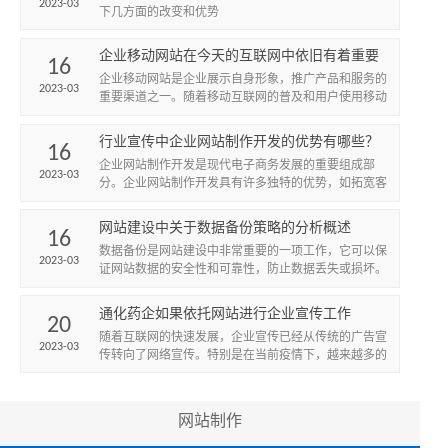
2023-03
下几方面的改变和优势
企业移动网站在今天的互联网中依旧有着重要
16
的价值
企业移动网站是企业展示自身形象，推广产品和服务的
2023-03
重要渠道之一。随着移动互联网的普及和用户使用移动
设备的增多，企业移动网站在今天依旧有着不可忽视的
地位。本文将从以...
行业宣传中企业网站制作开发的优势有哪些？
16
企业网站制作开发是现代电子商务发展的重要组成部
2023-03
分。企业网站制作开发具有许多独特的优势，如拓宽客
户群体，提高市场关注度，促进企业文化传播，提升品
牌知名度等等。
网站建设中关于数据备份策略的分析概述
16
数据备份是网站建设中非常重要的一项工作，它可以保
2023-03
证网站数据的安全性和可靠性，防止数据丢失或损坏。
因此，建立一个有效的数据备份策略是非常必要的。
通化药企如果依托网站进行企业宣传工作
20
随着互联网的快速发展，企业宣传已经从传统的广告宣
2023-03
传转向了网络宣传。特别是在当前疫情下，越来越多的
企业开始重视网络宣传，通过网站来进行企业宣传。通
化药企作为一个在...
网站制作