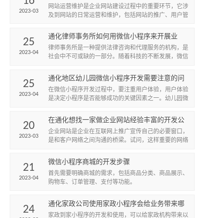
16
网站运营维护是企业网站建设过程中的重要环节，它涉
2023-03
及到网站的日常运营和维护，包括网站的推广、用户管
理、数据监控等。
通化律师事务所如何用微信小程序来开展业
25
务？
​律师事务所是一种提供法律咨询和代理服务的机构，是
2023-04
社会中不可或缺的一部分。随着科技的不断发展，微信
小程序已经成为了企业开展业务的一种重要渠道。律师
事务所可以通过...
通化地区幼儿园微信小程序开发需要注意的问
25
题与功能如何搭配？
在微信小程序开发过程中，要注重用户体验，用户体验
2023-04
是决定小程序是否能够成功的关键因素之一。幼儿园微
信小程序应该注重界面设计、操作流程、响应速度等方
面，以提高用户的...
在通化想找一家做企业网站经验丰富的开发公
20
司怎么找？
企业网站是企业在互联网上推广宣传自己的必要窗口，
2023-03
是和客户网络之间沟通的桥梁。试问，这样重要的网络
宣传媒介，是每一个企业宣传上的必备利刃。小草网络
提供高端品牌网站...
微信小程序商城的开发步骤
21
首先需要明确商城的需求，包括商品分类、商品展示、
2023-04
购物车、订单管理、支付等功能。
通化家政公司使用家政小程序会给业务带来哪
24
些改变和优势？
家政到家小程序的开发和使用，可以给家政机构带来以