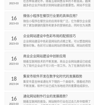
在吉林省通化市，随着互联网普及率的不断提高，越来
2023-03
越多的企业开始意识到网站建设的重要性。网站不仅是
企业宣传的重要渠道，还可以帮助企业吸引更多的潜在
客户，提高品牌知...
微信小程序在餐饮行业里的具体应用？
16
微信小程序在餐饮业的应用非常广泛，它为餐饮企业提
2023-03
供了更加便捷的服务和更多的营销机会，同时也为消费
者提供了更加优质和个性化的用餐体验。
企业网站建设中色彩布局的配搭技巧
16
企业网站建设中色彩是网站的点睛之笔，可以塑造网站
2023-03
整体印象。色彩可以输出网站的情绪氛围。网站的视觉
水平由布局、色彩、图文信息组成。网站建设者在设计
网站的时候，关于...
商业企业网站建设中创新应用
16
​随着互联网技术的不断发展，商业企业网站建设已经成
2023-03
为了现代企业必不可少的一项工作。为了在激烈的市场
竞争中占据优势，商业企业网站建设需要不断地进行创
新应用，以提高...
集安市软件开发在数字化时代的发展趋势
18
集安市是吉林省通化市下辖的一个县级市，随着经济的
2023-04
不断发展，软件行业已成为当地经济的重要组成部分。
在当前数字化时代，软件已经渗透到了各行各业中，成
为推动各行业发展...
通化网站制作行业的发展趋势？
16
随着互联网的普及，网站制作行业在过去几年中取得了
2023-03