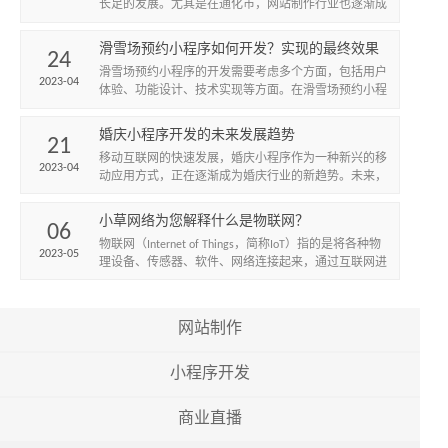
长足的发展。尤其是在通化市，网站制作行业也逐渐成
为了一个新兴的产业。下面，我将从以下几个方面介绍
通化网站制作行业...
滑雪场预约小程序如何开发？实现的最终效果
24
怎样？
滑雪场预约小程序的开发需要考虑多个方面，包括用户
2023-04
体验、功能设计、技术实现等方面。在滑雪场预约小程
序的开发中，最终实现的效果应该是用户可以方便快捷
地预约滑雪场的服...
婚庆小程序开发的未来发展趋势
21
​移动互联网的快速发展，婚庆小程序作为一种新兴的移
2023-04
动应用方式，正在逐渐成为婚庆行业的新趋势。未来，
婚庆小程序将继续发展壮大。
小草网络为您解释什么是物联网？
06
物联网（Internet of Things，简称IoT）指的是将各种物
2023-05
理设备、传感器、软件、网络连接起来，通过互联网进
行数据交换和互通的智能化网络。简单来说，...
网站制作
小程序开发
商业直播