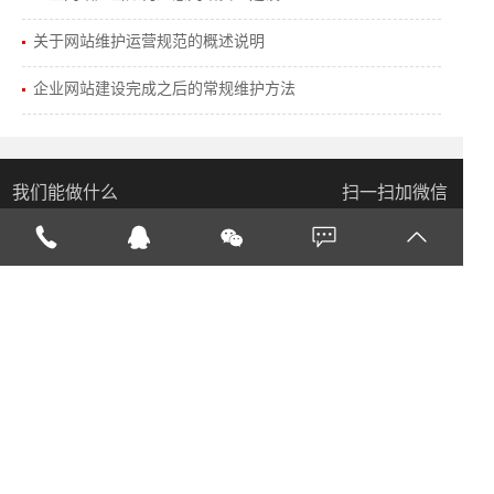
关于网站维护运营规范的概述说明
企业网站建设完成之后的常规维护方法
我们能做什么
扫一扫加微信
主营：营销型网站建设，网站制作，微信小程序开
发，商业直播，网络推广，软件开发等有效促进公司
发展，突破瓶颈，提升企业品牌影响力。小草网络为
您解决网络周边问题。
Copyright © 通化小草网络科技有限公司
吉ICP备14005832号-2
吉公网安
备 22050202000007号
电话：
18443559777 0435-5860888
地址：吉林省通化市东昌区玉泉路30号小草网络
（市政府侧门对面、房产管理处大屏幕旁边）