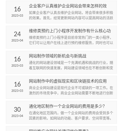
企业客户认真维护企业网站会带来怎样的效
16
果？
如果企业客户认真去维护企业网站，将会带来很多积极
2023-03
的效果。首先，经常更新网站内容可以提高网站的活跃
度和吸引力，吸引更多的访问者。其次，定期备份数据
和维护网站安全可...
维修类预约上门小程序开发制作有什么核心功
24
能？此类小程序有怎样的发展趋势。
维修类预约上门小程序是目前非常热门的一类小程序，
2023-04
它们可以让用户在线上进行预约维修服务，同时也可以
让维修服务提供商更好地管理和分配订单。此类小程序
的核心功能包括
网站制作领域的新机会与新挑战
16
​通化的网站建设领域是一个充满机遇和挑战的行业，随
2023-03
着互联网的快速发展，网站建设领域也在不断创新和变
革。现在，越来越多的企业和机构开始重视网站建设，
因此，通化的网...
网站制作中的虚拟现实和区块链技术的应用
16
商业企业网站建设是现代企业不可或缺的一项工作。在
2023-03
激烈的市场竞争中，商业企业网站需要不断地进行创新
应用，以提高用户体验、功能性和安全性。
通化地区制作一个企业网站的费用是多少？
30
在通化地区范围内，做一个企业网站的费用会受到多个
2023-04
因素的影响，如网站的功能、客户要求、空间带宽等。
一般来说，网站制作费用分为高、中、低档，下面将逐
一阐述。