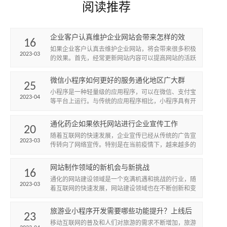
阅读推荐
企业客户认真维护企业网站会带来怎样的效
16
果？
如果企业客户认真去维护企业网站，将会带来很多积极
2023-03
的效果。首先，经常更新网站内容可以提高网站的活跃
度和吸引力，吸引更多的访问者。其次，定期备份数据
和维护网站安全可...
微信小程序如何更好的服务通化地区广大群
25
众？
​小程序是一种轻量级的应用程序，可以在微信、支付宝
2023-04
等平台上运行。与传统的应用程序相比，小程序具有开
发简单、易于传播、占用空间少等优势，因此在近年来
得到了越来越多...
通化药企如果依托网站进行企业宣传工作
20
随着互联网的快速发展，企业宣传已经从传统的广告宣
2023-03
传转向了网络宣传。特别是在当前疫情下，越来越多的
企业开始重视网络宣传，通过网站来进行企业宣传。通
化药企作为一个在...
网站制作领域的新机会与新挑战
16
​通化的网站建设领域是一个充满机遇和挑战的行业，随
2023-03
着互联网的快速发展，网站建设领域也在不断创新和变
革。现在，越来越多的企业和机构开始重视网站建设，
因此，通化的网...
旅游业小程序开发需要哪些功能提升？上线后
23
如何开展推广工作？
移动互联网的普及和人们对旅游的需求不断增加，旅游