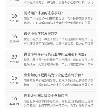
2023-04
业小程序成为了一种趋势。旅游业小程序的开发不仅可
以提高旅游企业的品牌影响力，还可以为游客提供更加
便捷、个性化的旅...
网站用户体验的注意事项？
16
网站用户体验是一门研究和设计，旨在改善网站访客的
2023-03
体验。它可以帮助网站决策者和设计师提供更好的服
务，满足客户的需求。
微信小程序的发展趋势
16
微信小程序是一种基于微信平台的轻量级应用程序，它
2023-03
可以在微信中直接使用，无需下载安装。自2017年微信
小程序上线以来，已经成为了移动互联网的重要组成部
分。随着技术...
微信小程序在传统行业中的应用都有哪些？
29
微信小程序是一种轻量级的应用程序，可以在微信内部
2023-03
直接使用，无需下载和安装。由于其便捷性和用户体验
优势，微信小程序在传统行业中得到了广泛的应用。以
下是微信小程序在...
企业如何搭建网站为企业创造宣传价值？
15
随着互联网的普及和发展，越来越多的企业开始意识到
2023-06
拥有一个优秀的网站对企业的发展和营销具有重要的意
义。一个好的企业网站不仅可以为企业提供宣传和推广
的平台，还可以提...
商业企业网站建设中创新应用
16
​随着互联网技术的不断发展，商业企业网站建设已经成
2023-03
为了现代企业必不可少的一项工作。为了在激烈的市场