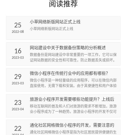
阅读推荐
小草网络新版网站正式上线
25
小草网络新版网站正式上线
2022-08
网站建设中关于数据备份策略的分析概述
16
数据备份是网站建设中非常重要的一项工作，它可以保
2023-03
证网站数据的安全性和可靠性，防止数据丢失或损坏。
因此，建立一个有效的数据备份策略是非常必要的。
微信小程序在传统行业中的应用都有哪些？
29
微信小程序是一种轻量级的应用程序，可以在微信内部
2023-03
直接使用，无需下载和安装。由于其便捷性和用户体验
优势，微信小程序在传统行业中得到了广泛的应用。以
下是微信小程序在...
旅游业小程序开发需要哪些功能提升？上线后
23
如何开展推广工作？
移动互联网的普及和人们对旅游的需求不断增加，旅游
2023-04
业小程序成为了一种趋势。旅游业小程序的开发不仅可
以提高旅游企业的品牌影响力，还可以为游客提供更加
便捷、个性化的旅...
通化社区网格微信小程序的开发，需要注意的
22
问题？包含的功能有哪些？
通化社区网格微信小程序是指为社区居民提供便捷的生