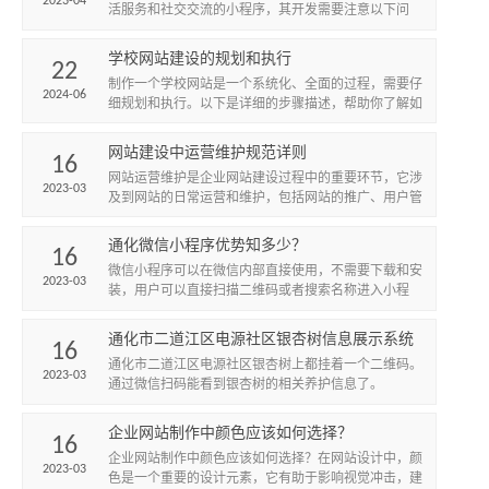
2023-04
活服务和社交交流的小程序，其开发需要注意以下问
题：
学校网站建设的规划和执行
22
制作一个学校网站是一个系统化、全面的过程，需要仔
2024-06
细规划和执行。以下是详细的步骤描述，帮助你了解如
何一步步完成一个学校网站的制作。
网站建设中运营维护规范详则
16
网站运营维护是企业网站建设过程中的重要环节，它涉
2023-03
及到网站的日常运营和维护，包括网站的推广、用户管
理、数据监控等。
通化微信小程序优势知多少？
16
微信小程序可以在微信内部直接使用，不需要下载和安
2023-03
装，用户可以直接扫描二维码或者搜索名称进入小程
序，方便快捷。
通化市二道江区电源社区银杏树信息展示系统
16
上线
通化市二道江区电源社区银杏树上都挂着一个二维码。
2023-03
通过微信扫码能看到银杏树的相关养护信息了。
企业网站制作中颜色应该如何选择？
16
企业网站制作中颜色应该如何选择？在网站设计中，颜
2023-03
色是一个重要的设计元素，它有助于影响视觉冲击，建