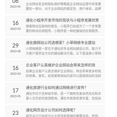
06
略有哪些？
​企业网站安全和隐私保护策略是企业网站运营中非常重
2023-05
要的一部分，对于企业网站的稳定性、用户体验、品牌
形象等方面都有着至关重要的作用。本文将从以下几个
方面阐述企业网...
通化小程序开发市场的现状与小程序发展优势
16
​随着移动互联网的普及，小程序已经成为了一个非常重
2023-03
要的移动应用程序。小程序是一种轻量级的应用程序，
不需要下载和安装，可以直接在微信等社交媒体平台上
使用。小程序具...
通化做网站公司选哪家？小草网络专业建站
29
小草网络是一家位于通化的专业网站建设公司，致力于
2023-06
为客户提供全方位的建站解决方案。以下是选择小草网
络作为网站建设合作伙伴的几个重要理由。
企业客户认真维护企业网站会带来怎样的效
16
果？
如果企业客户认真去维护企业网站，将会带来很多积极
2023-03
的效果。首先，经常更新网站内容可以提高网站的活跃
度和吸引力，吸引更多的访问者。其次，定期备份数据
和维护网站安全可...
通化旅游行业如何通过网络进行宣传？
17
​通化市位于吉林省中部，是一个拥有优美自然风光和丰
2023-05
富人文历史的旅游胜地。通化市旅游资源丰富，包括自
然景观、人文景观、民俗文化等方面，如长白山、北
山、集安鸭绿江、...
通化网页设计公司如何选择呢？
23
网页设计已经成为企业宣传和营销的重要手段。然而，