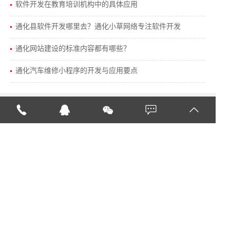
软件开发在教育培训机构中的具体应用
通化县软件开发哪里去？通化小草网络专注软件开发
通化网站建设的标准内容都有哪些？
通化汽车维修小程序的开发与应用要点
我们能做什么
扫一扫加微信
主营：营销型网站建设，网站制作，微信小程序开
发，商业直播，网络推广，软件开发等有效促进公司
发展，突破瓶颈，提升企业品牌影响力。小草网络为
您解决网络周边问题。
Copyright © 通化小草网络科技有限公司
吉ICP备14005832号-2
吉公网安
备 22050202000007号
电话：
18443559777 0435-5860888