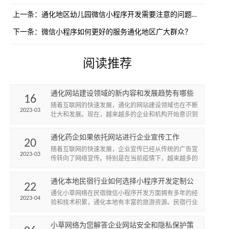
上一条：
通化地区幼儿园微信小程序开发需要注意的问题与功能如何搭配？
下一条：
微信小程序如何更好的服务通化地区广大群众？
阅读推荐
通化网站建设领域的新内容和发展趋势有哪些
16
呢？
随着互联网的快速发展，通化的网站建设领域也在不断
2023-03
壮大和发展。现在，越来越多的企业和机构开始意识到
拥有一个优秀的网站的重要性，网站不仅可以提高企业
的知名度和形象，...
通化药企如果依托网站进行企业宣传工作
20
随着互联网的快速发展，企业宣传已经从传统的广告宣
2023-03
传转向了网络宣传。特别是在当前疫情下，越来越多的
企业开始重视网络宣传，通过网站来进行企业宣传。通
化药企作为一个在...
通化本地民宿行业如何选择小程序开发定制公
22
司？通化小草网络提供小程序开发服务
通化小草网络在民宿微信小程序开发方面拥有多年的经
2023-04
验和技术积累，通化本地有丰富的旅游资源。民宿行业
在各地也如雨后春笋般的一一建立起来。微信小程序的
需求也越来越大。...
小草网络为您解答企业网站安全和隐私保护策