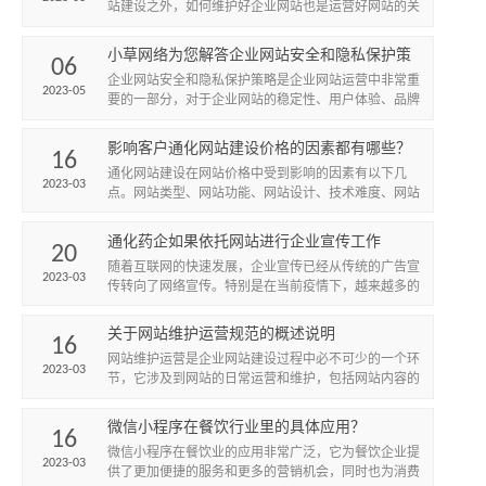
站建设之外，如何维护好企业网站也是运营好网站的关
键。
小草网络为您解答企业网站安全和隐私保护策
06
略有哪些？
​企业网站安全和隐私保护策略是企业网站运营中非常重
2023-05
要的一部分，对于企业网站的稳定性、用户体验、品牌
形象等方面都有着至关重要的作用。本文将从以下几个
方面阐述企业网...
影响客户通化网站建设价格的因素都有哪些？
16
通化网站建设在网站价格中受到影响的因素有以下几
2023-03
点。网站类型、网站功能、网站设计、技术难度、网站
规模、网站维护、服务质量。
通化药企如果依托网站进行企业宣传工作
20
随着互联网的快速发展，企业宣传已经从传统的广告宣
2023-03
传转向了网络宣传。特别是在当前疫情下，越来越多的
企业开始重视网络宣传，通过网站来进行企业宣传。通
化药企作为一个在...
关于网站维护运营规范的概述说明
16
网站维护运营是企业网站建设过程中必不可少的一个环
2023-03
节，它涉及到网站的日常运营和维护，包括网站内容的
更新、安全性的维护、用户体验的优化等。
微信小程序在餐饮行业里的具体应用？
16
微信小程序在餐饮业的应用非常广泛，它为餐饮企业提
2023-03
供了更加便捷的服务和更多的营销机会，同时也为消费