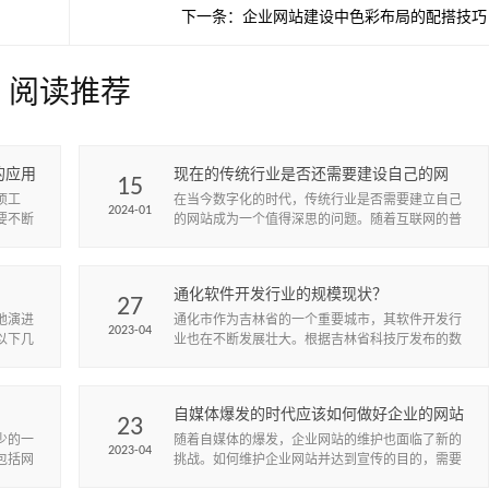
下一条：
企业网站建设中色彩布局的配搭技巧
阅读推荐
的应用
现在的传统行业是否还需要建设自己的网
15
站？
项工
在当今数字化的时代，传统行业是否需要建立自己
2024-01
要不断
的网站成为一个值得深思的问题。随着互联网的普
和安全
及和消费者的行为模式变化，建立网站已经成为许
多传统行业不可或缺的一环。
通化软件开发行业的规模现状？
27
地演进
通化市作为吉林省的一个重要城市，其软件开发行
2023-04
以下几
业也在不断发展壮大。根据吉林省科技厅发布的数
据，截至2019年底，通化市拥有软件和信息技术服
务企业300多家，从业人...
自媒体爆发的时代应该如何做好企业的网站
23
建设工作？
少的一
​随着自媒体的爆发，企业网站的维护也面临了新的
2023-04
包括网
挑战。如何维护企业网站并达到宣传的目的，需要
优化
从以下几个方面入手。