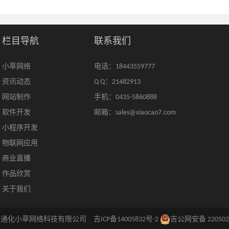
栏目导航
联系我们
小草网络
电话：18443559777
资讯动态
Q Q：21482913
网站制作
手机：0435-5860888
软件开发
邮箱：sales@xiaocao7.com
小程序开发
物联网应用
商业直播
作品欣赏
关于我们
ght © 通化小草网络科技有限公司
吉ICP备14005832号-2
吉公网安备 220502