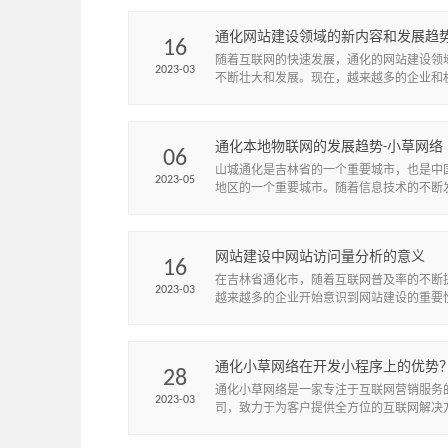
交媒体平台上使用。小程序具...
通化网站建设领域的新内容和发展趋
16
些呢？
随着互联网的快速发展，通化的网站建设领
2023-03
不断壮大和发展。现在，越来越多的企业和
始意识到拥有一个优秀的网站的重要性，网
可以提高企业的知名度和形象，...
通化本地物联网的发展趋势-小草网络
06
​山城通化是吉林省的一个重要城市，也是中
2023-05
地区的一个重要城市。随着信息技术的不断
通化也开始致力于推进本地的物联网发展，
城市的智能化水平和竞争力。...
网站建设中网站访问量分析的意义
16
在吉林省通化市，随着互联网普及率的不断
2023-03
越来越多的企业开始意识到网站建设的重要
站不仅是企业宣传的重要渠道，还可以帮助
引更多的潜在客户，提高品牌知...
通化小草网络在开发小程序上的优势
28
通化小草网络是一家专注于互联网营销服务
2023-03
司，致力于为客户提供全方位的互联网解决