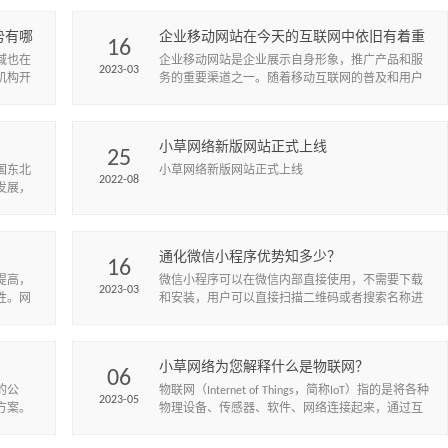
量。
势有哪
企业移动网站在今天的互联网中依旧有着重
16
要的价值
域也在
企业移动网站是企业展示自身形象，推广产品和服
2023-03
机构开
务的重要渠道之一。随着移动互联网的普及和用户
站不仅
使用移动设备的增多，企业移动网站在今天依旧有
着不可忽视的地位。本文将从以...
小草网络新版网站正式上线
25
国东北
小草网络新版网站正式上线
2022-08
发展，
以提升
通化微信小程序优势知多少？
16
提高，
微信小程序可以在微信内部直接使用，不需要下载
2023-03
性。网
和安装，用户可以直接扫描二维码或者搜索名称进
企业吸
入小程序，方便快捷。
？
小草网络为您解释什么是物联网？
06
的公
物联网（Internet of Things，简称IoT）指的是将各种
2023-05
方案。
物理设备、传感器、软件、网络连接起来，通过互
联网进行数据交换和互通的智能化网络。简单来
说，...