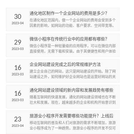
通化地区制作一个企业网站的费用是多少？
30
在通化地区范围内，做一个企业网站的费用会受到多个
2023-04
因素的影响，如网站的功能、客户要求、空间带宽等。
一般来说，网站制作费用分为高、中、低档，下面将逐
一阐述。
微信小程序在传统行业中的应用都有哪些？
29
微信小程序是一种轻量级的应用程序，可以在微信内部
2023-03
直接使用，无需下载和安装。由于其便捷性和用户体验
优势，微信小程序在传统行业中得到了广泛的应用。以
下是微信小程序在...
企业网站建设完成之后的常规维护方法
16
建立企业自己的网站，这只是网站建设的开始。除了网
2023-03
站建设之外，如何维护好企业网站也是运营好网站的关
键。
通化网站建设领域的新内容和发展趋势有哪些
16
呢？
随着互联网的快速发展，通化的网站建设领域也在不断
2023-03
壮大和发展。现在，越来越多的企业和机构开始意识到
拥有一个优秀的网站的重要性，网站不仅可以提高企业
的知名度和形象，...
旅游业小程序开发需要哪些功能提升？上线后
23
如何开展推广工作？
移动互联网的普及和人们对旅游的需求不断增加，旅游
2023-04
业小程序成为了一种趋势。旅游业小程序的开发不仅可
以提高旅游企业的品牌影响力，还可以为游客提供更加