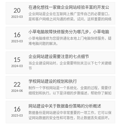
便捷、个性化的旅...
在通化想找一家做企业网站经验丰富的开发公
20
司怎么找？
企业网站是企业在互联网上推广宣传自己的必要窗口，
2023-03
是和客户网络之间沟通的桥梁。试问，这样重要的网络
宣传媒介，是每一个企业宣传上的必备利刃。小草网络
提供高端品牌网站...
小草电脑故障快修服务分为哪几步，小草电脑
16
维修服务
小草电脑维修为您提供通化本地上门电脑快修服务，疑
2023-03
难电脑问题的解决。
企业网站建设需要注意的七点细节
15
当企业建设网站时，企业需要特别关注以下七个关键细
2024-03
节
学校网站建设的规划和执行
22
制作一个学校网站是一个系统化、全面的过程，需要仔
2024-06
细规划和执行。以下是详细的步骤描述，帮助你了解如
何一步步完成一个学校网站的制作。
网站建设中关于数据备份策略的分析概述
16
数据备份是网站建设中非常重要的一项工作，它可以保
2023-03
证网站数据的安全性和可靠性，防止数据丢失或损坏。
因此，建立一个有效的数据备份策略是非常必要的。